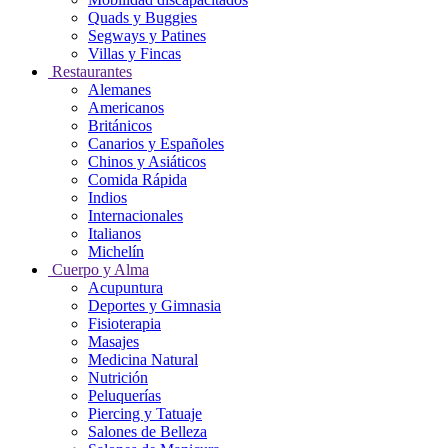
Quads y Buggies
Segways y Patines
Villas y Fincas
Restaurantes
Alemanes
Americanos
Británicos
Canarios y Españoles
Chinos y Asiáticos
Comida Rápida
Indios
Internacionales
Italianos
Michelín
Cuerpo y Alma
Acupuntura
Deportes y Gimnasia
Fisioterapia
Masajes
Medicina Natural
Nutrición
Peluquerías
Piercing y Tatuaje
Salones de Belleza