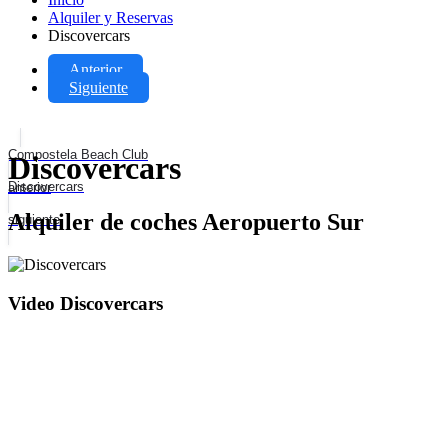
Alquiler y Reservas
Discovercars
Anterior
Siguiente
Compostela Beach Club
Discovercars
Discovercars
anterior
Alquiler de coches Aeropuerto Sur
siguiente
Video Discovercars