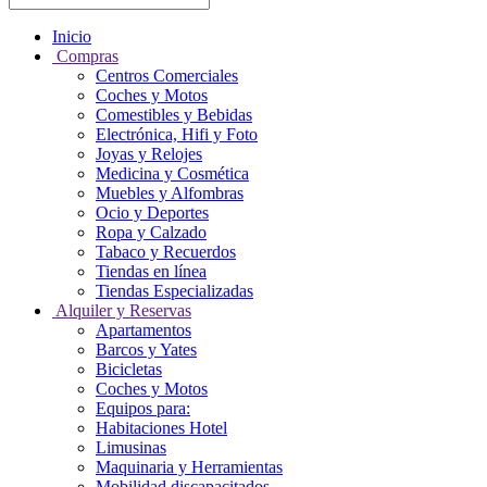
Inicio
Compras
Centros Comerciales
Coches y Motos
Comestibles y Bebidas
Electrónica, Hifi y Foto
Joyas y Relojes
Medicina y Cosmética
Muebles y Alfombras
Ocio y Deportes
Ropa y Calzado
Tabaco y Recuerdos
Tiendas en línea
Tiendas Especializadas
Alquiler y Reservas
Apartamentos
Barcos y Yates
Bicicletas
Coches y Motos
Equipos para:
Habitaciones Hotel
Limusinas
Maquinaria y Herramientas
Mobilidad discapacitados