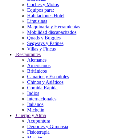
Coches y Motos
Equipos para:
Habitaciones Hotel
Limusinas
Maquinaria y Herramientas
Mobilidad discapacitados
Quads y Buggies
Segways y Patines
Villas y Fincas
Restaurantes
Alemanes
Americanos
Británicos
Canarios y Españoles
Chinos y Asiáticos
Comida Rápida
Indios
Internacionales
Italianos
Michelín
Cuerpo y Alma
Acupuntura
Deportes y Gimnasia
Fisioterapia
Masajes