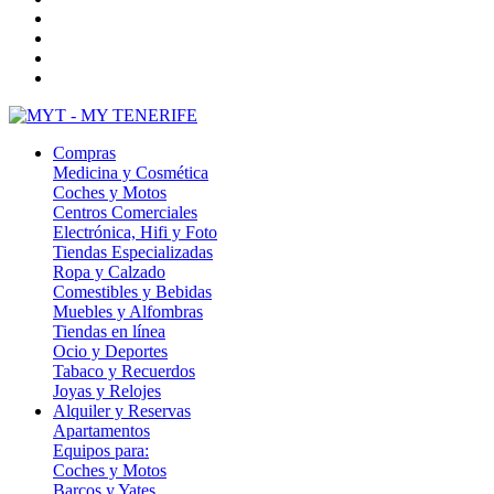
Compras
Medicina y Cosmética
Coches y Motos
Centros Comerciales
Electrónica, Hifi y Foto
Tiendas Especializadas
Ropa y Calzado
Comestibles y Bebidas
Muebles y Alfombras
Tiendas en línea
Ocio y Deportes
Tabaco y Recuerdos
Joyas y Relojes
Alquiler y Reservas
Apartamentos
Equipos para:
Coches y Motos
Barcos y Yates