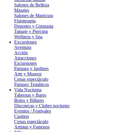
Salones de Belleza
Masajes
Salones de Manicura
Fisioterapia
Deportes y Gimnasia
Tatuaje y Piercing
Wellness y Spa
Excursiones
Aventura
Acción
Atracciones
Excursiones
Parques y Jardines
Arte y Museos
Cenas espectáculo
Parques Temáticos
Vida Nocturna
Tabernas y Bares
Bolos y Billares
Discotecas y Clubes nocturno
Eventos / Festivales
Casinos
Cenas espectáculo
Artistas y Famosos