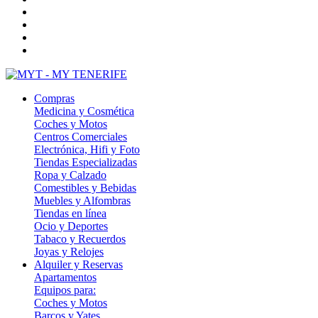
Compras
Medicina y Cosmética
Coches y Motos
Centros Comerciales
Electrónica, Hifi y Foto
Tiendas Especializadas
Ropa y Calzado
Comestibles y Bebidas
Muebles y Alfombras
Tiendas en línea
Ocio y Deportes
Tabaco y Recuerdos
Joyas y Relojes
Alquiler y Reservas
Apartamentos
Equipos para:
Coches y Motos
Barcos y Yates