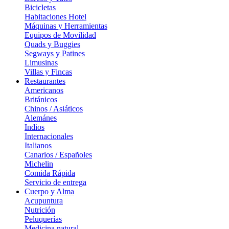
Bicicletas
Habitaciones Hotel
Máquinas y Herramientas
Equipos de Movilidad
Quads y Buggies
Segways y Patines
Limusinas
Villas y Fincas
Restaurantes
Americanos
Británicos
Chinos / Asiáticos
Alemánes
Indios
Internacionales
Italianos
Canarios / Españoles
Michelin
Comida Rápida
Servicio de entrega
Cuerpo y Alma
Acupuntura
Nutrición
Peluquerías
Medicina natural