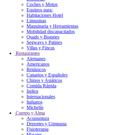
Coches y Motos
Equipos para:
Habitaciones Hotel
Limusinas
Maquinaria y Herramientas
Mobilidad discapacitados
Quads y Buggies
Segways y Patines
Villas y Fincas
Restaurantes
Alemanes
Americanos
Británicos
Canarios y Españoles
Chinos y Asiáticos
Comida Rápida
Indios
Internacionales
Italianos
Michelín
Cuerpo y Alma
Acupuntura
Deportes y Gimnasia
Fisioterapia
Masajes