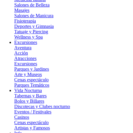
Salones de Belleza
Masajes
Salones de Manicura
Fisioterapia
Deportes y Gimnasia
Tatuaje y Piercing
Wellness y Spa
Excursiones
Aventura
Acción
Atracciones
Excursiones
Parques y Jardines
Arte y Museos
Cenas espectáculo
Parques Temáticos
Vida Nocturna
Tabernas y Bares
Bolos y Billares
Discotecas y Clubes nocturno
Eventos / Festivales
Casinos
Cenas espectáculo
Artistas y Famosos