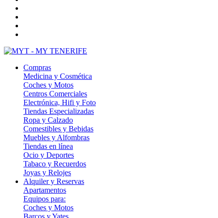
Compras
Medicina y Cosmética
Coches y Motos
Centros Comerciales
Electrónica, Hifi y Foto
Tiendas Especializadas
Ropa y Calzado
Comestibles y Bebidas
Muebles y Alfombras
Tiendas en línea
Ocio y Deportes
Tabaco y Recuerdos
Joyas y Relojes
Alquiler y Reservas
Apartamentos
Equipos para:
Coches y Motos
Barcos y Yates