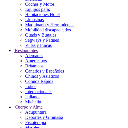
Coches y Motos
Equipos para:
Habitaciones Hotel
Limusinas
Maquinaria y Herramientas
Mobilidad discapacitados
Quads y Buggies
Segways y Patines
Villas y Fincas
Restaurantes
Alemanes
Americanos
Británicos
Canarios y Españoles
Chinos y Asiáticos
Comida Rápida
Indios
Internacionales
Italianos
Michelín
Cuerpo y Alma
Acupuntura
Deportes y Gimnasia
Fisioterapia
Masajes