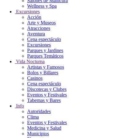
Salones de Manicura
Wellness y Spa
Excursiones
Acción
Arte y Museos
Atracciones
Aventura
Cena espectáculo
Excursiones
Parques y Jardines
Parques Temáticos
Vida Nocturna
Artistas y Famosos
Bolos y Billares
Casinos
Cena espectáculo
Discotecas y Clubes
Eventos y Festivales
Tabernas y Bares
Info
Autoridades
Clima
Eventos y Festivales
Medicina y Salud
Municipios