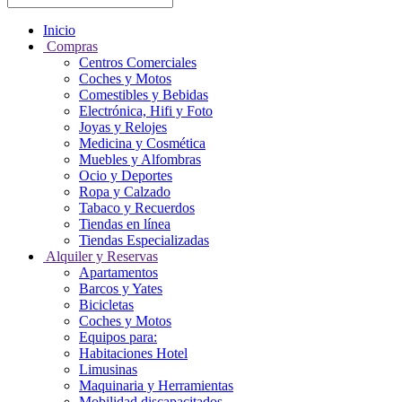
Inicio
Compras
Centros Comerciales
Coches y Motos
Comestibles y Bebidas
Electrónica, Hifi y Foto
Joyas y Relojes
Medicina y Cosmética
Muebles y Alfombras
Ocio y Deportes
Ropa y Calzado
Tabaco y Recuerdos
Tiendas en línea
Tiendas Especializadas
Alquiler y Reservas
Apartamentos
Barcos y Yates
Bicicletas
Coches y Motos
Equipos para:
Habitaciones Hotel
Limusinas
Maquinaria y Herramientas
Mobilidad discapacitados