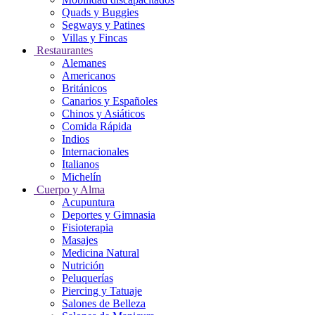
Quads y Buggies
Segways y Patines
Villas y Fincas
Restaurantes
Alemanes
Americanos
Británicos
Canarios y Españoles
Chinos y Asiáticos
Comida Rápida
Indios
Internacionales
Italianos
Michelín
Cuerpo y Alma
Acupuntura
Deportes y Gimnasia
Fisioterapia
Masajes
Medicina Natural
Nutrición
Peluquerías
Piercing y Tatuaje
Salones de Belleza