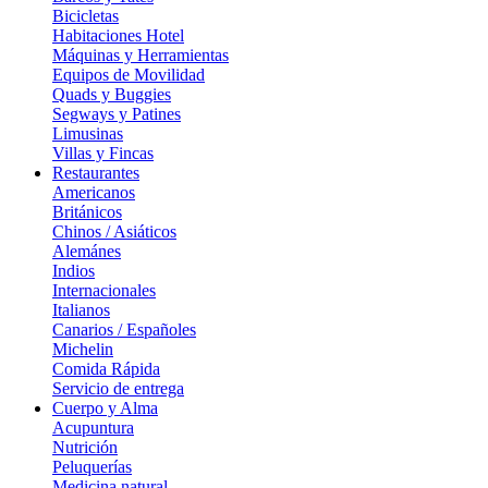
Bicicletas
Habitaciones Hotel
Máquinas y Herramientas
Equipos de Movilidad
Quads y Buggies
Segways y Patines
Limusinas
Villas y Fincas
Restaurantes
Americanos
Británicos
Chinos / Asiáticos
Alemánes
Indios
Internacionales
Italianos
Canarios / Españoles
Michelin
Comida Rápida
Servicio de entrega
Cuerpo y Alma
Acupuntura
Nutrición
Peluquerías
Medicina natural