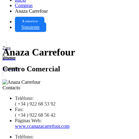
Compras
Anaza Carrefour
Anterior
Siguiente
Zara
Anaza Carrefour
Worten
anterior
Centro Comercial
siguiente
Contacto
Teléfono:
( +34 ) 922 68 53 92
Fax:
( +34 ) 922 68 56 42
Páginas Web:
www.ccanazacarrefour.com
Teléfono: