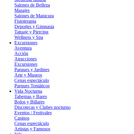
Salones de Belleza
Masajes
Salones de Manicura
Fisioterapia
Deportes y Gimnasia
Tatuaje y Piercing
Wellness y Spa
Excursiones
Aventura
Acción
Atracciones
Excursiones
Parques y Jardines
Arte y Museos
Cenas espectáculo
Parques Temáticos
Vida Nocturna
Tabernas y Bares
Bolos y Billares
Discotecas y Clubes nocturno
Eventos / Festivales
Casinos
Cenas espectáculo
Artistas y Famosos