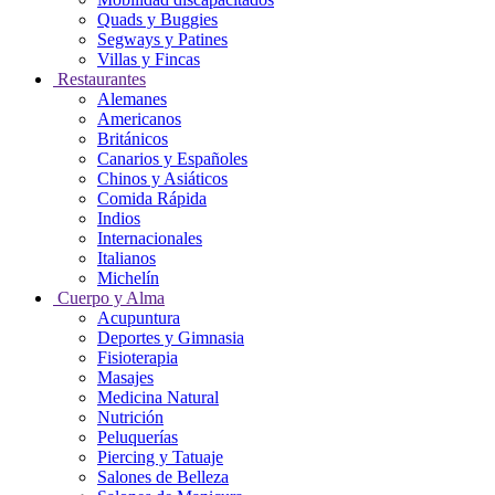
Quads y Buggies
Segways y Patines
Villas y Fincas
Restaurantes
Alemanes
Americanos
Británicos
Canarios y Españoles
Chinos y Asiáticos
Comida Rápida
Indios
Internacionales
Italianos
Michelín
Cuerpo y Alma
Acupuntura
Deportes y Gimnasia
Fisioterapia
Masajes
Medicina Natural
Nutrición
Peluquerías
Piercing y Tatuaje
Salones de Belleza