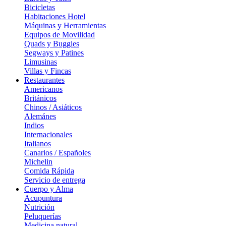
Bicicletas
Habitaciones Hotel
Máquinas y Herramientas
Equipos de Movilidad
Quads y Buggies
Segways y Patines
Limusinas
Villas y Fincas
Restaurantes
Americanos
Británicos
Chinos / Asiáticos
Alemánes
Indios
Internacionales
Italianos
Canarios / Españoles
Michelin
Comida Rápida
Servicio de entrega
Cuerpo y Alma
Acupuntura
Nutrición
Peluquerías
Medicina natural