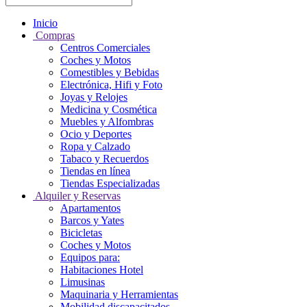
Inicio
Compras
Centros Comerciales
Coches y Motos
Comestibles y Bebidas
Electrónica, Hifi y Foto
Joyas y Relojes
Medicina y Cosmética
Muebles y Alfombras
Ocio y Deportes
Ropa y Calzado
Tabaco y Recuerdos
Tiendas en línea
Tiendas Especializadas
Alquiler y Reservas
Apartamentos
Barcos y Yates
Bicicletas
Coches y Motos
Equipos para:
Habitaciones Hotel
Limusinas
Maquinaria y Herramientas
Mobilidad discapacitados