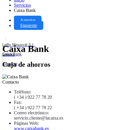
Servicios
Caixa Bank
Anterior
Siguiente
LeRo Minusvál S.L.
Caixa Bank
Caixa Bank
anterior
Caja de ahorros
siguiente
Contacto
Teléfono:
( +34 ) 922 77 78 20
Fax:
( +34 ) 922 77 78 22
Correo electrónico:
servicio.cliente@lacaixa.es
Páginas Web:
www.caixabank.es