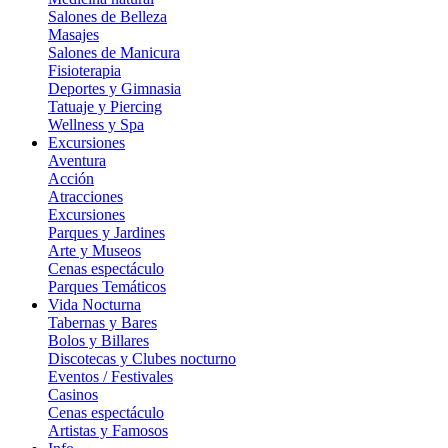
Salones de Belleza
Masajes
Salones de Manicura
Fisioterapia
Deportes y Gimnasia
Tatuaje y Piercing
Wellness y Spa
Excursiones
Aventura
Acción
Atracciones
Excursiones
Parques y Jardines
Arte y Museos
Cenas espectáculo
Parques Temáticos
Vida Nocturna
Tabernas y Bares
Bolos y Billares
Discotecas y Clubes nocturno
Eventos / Festivales
Casinos
Cenas espectáculo
Artistas y Famosos