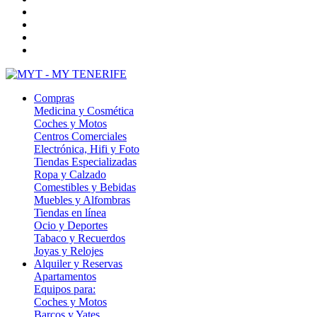
Compras
Medicina y Cosmética
Coches y Motos
Centros Comerciales
Electrónica, Hifi y Foto
Tiendas Especializadas
Ropa y Calzado
Comestibles y Bebidas
Muebles y Alfombras
Tiendas en línea
Ocio y Deportes
Tabaco y Recuerdos
Joyas y Relojes
Alquiler y Reservas
Apartamentos
Equipos para:
Coches y Motos
Barcos y Yates