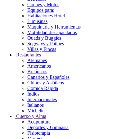
Coches y Motos
Equipos para:
Habitaciones Hotel
Limusinas
Maquinaria y Herramientas
Mobilidad discapacitados
Quads y Buggies
Segways y Patines
Villas y Fincas
Restaurantes
Alemanes
Americanos
Británicos
Canarios y Españoles
Chinos y Asiáticos
Comida Rápida
Indios
Internacionales
Italianos
Michelín
Cuerpo y Alma
Acupuntura
Deportes y Gimnasia
Fisioterapia
Masajes