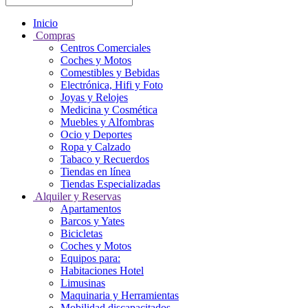
Inicio
Compras
Centros Comerciales
Coches y Motos
Comestibles y Bebidas
Electrónica, Hifi y Foto
Joyas y Relojes
Medicina y Cosmética
Muebles y Alfombras
Ocio y Deportes
Ropa y Calzado
Tabaco y Recuerdos
Tiendas en línea
Tiendas Especializadas
Alquiler y Reservas
Apartamentos
Barcos y Yates
Bicicletas
Coches y Motos
Equipos para:
Habitaciones Hotel
Limusinas
Maquinaria y Herramientas
Mobilidad discapacitados