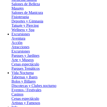
Salones de Belleza
Masajes
Salones de Manicura
Fisioterapia
Deportes y Gimnasia
Tatuaje y Piercing
Wellness y Spa
Excursiones
Aventura
Acción
Atracciones
Excursiones
Parques y Jardines
Arte y Museos
Cenas espectáculo
Parques Temáticos
Vida Nocturna
Tabernas y Bares
Bolos y Billares
Discotecas y Clubes nocturno
Eventos / Festivales
Casinos
Cenas espectáculo
Artistas y Famosos