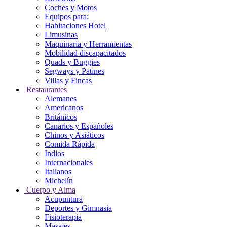
Coches y Motos
Equipos para:
Habitaciones Hotel
Limusinas
Maquinaria y Herramientas
Mobilidad discapacitados
Quads y Buggies
Segways y Patines
Villas y Fincas
Restaurantes
Alemanes
Americanos
Británicos
Canarios y Españoles
Chinos y Asiáticos
Comida Rápida
Indios
Internacionales
Italianos
Michelín
Cuerpo y Alma
Acupuntura
Deportes y Gimnasia
Fisioterapia
Masajes