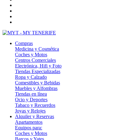
Compras
Medicina y Cosmética
Coches y Motos
Centros Comerciales
Electrónica, Hifi y Foto
Tiendas Especializadas
Ropa y Calzado
Comestibles y Bebidas
Muebles y Alfombras
Tiendas en línea
Ocio y Deportes
Tabaco y Recuerdos
Joyas y Relojes
Alquiler y Reservas
Apartamentos
Equipos para:
Coches y Motos
Barcos y Yates