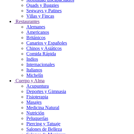
Quads y Buggies
Segways y Patines
Villas y Fincas
Restaurantes
Alemanes
Americanos
Británicos
Canarios y Españoles
Chinos y Asiáticos
Comida Rápida
Indios
Internacionales
Italianos
Michelín
Cuerpo y Alma
Acupuntura
Deportes y Gimnasia
Fisioterapia
Masajes
Medicina Natural
Nutrición
Peluquerías
Piercing y Tatuaje
Salones de Belleza