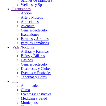
Salones de Manicura
Wellness y Spa
Excursiones
Acción
Arte y Museos
Atracciones
Aventura
Cena espectáculo
Excursiones
Parques y Jardines
Parques Temáticos
Vida Nocturna
Artistas y Famosos
Bolos y Billares
Casinos
Cena espectáculo
Discotecas y Clubes
Eventos y Festivales
Tabernas y Bares
Info
Autoridades
Clima
Eventos y Festivales
Medicina y Salud
Municipios