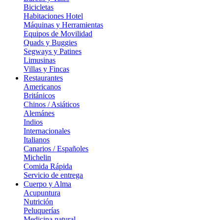
Bicicletas
Habitaciones Hotel
Máquinas y Herramientas
Equipos de Movilidad
Quads y Buggies
Segways y Patines
Limusinas
Villas y Fincas
Restaurantes
Americanos
Británicos
Chinos / Asiáticos
Alemánes
Indios
Internacionales
Italianos
Canarios / Españoles
Michelin
Comida Rápida
Servicio de entrega
Cuerpo y Alma
Acupuntura
Nutrición
Peluquerías
Medicina natural