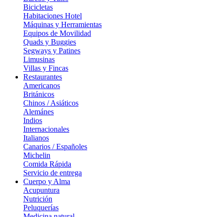
Bicicletas
Habitaciones Hotel
Máquinas y Herramientas
Equipos de Movilidad
Quads y Buggies
Segways y Patines
Limusinas
Villas y Fincas
Restaurantes
Americanos
Británicos
Chinos / Asiáticos
Alemánes
Indios
Internacionales
Italianos
Canarios / Españoles
Michelin
Comida Rápida
Servicio de entrega
Cuerpo y Alma
Acupuntura
Nutrición
Peluquerías
Medicina natural