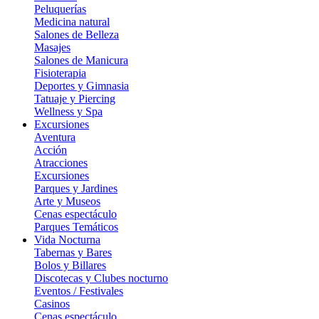
Peluquerías
Medicina natural
Salones de Belleza
Masajes
Salones de Manicura
Fisioterapia
Deportes y Gimnasia
Tatuaje y Piercing
Wellness y Spa
Excursiones
Aventura
Acción
Atracciones
Excursiones
Parques y Jardines
Arte y Museos
Cenas espectáculo
Parques Temáticos
Vida Nocturna
Tabernas y Bares
Bolos y Billares
Discotecas y Clubes nocturno
Eventos / Festivales
Casinos
Cenas espectáculo