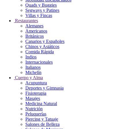
Quads y Buggies
Segways y Patines
Villas y Fincas
Restaurantes
Alemanes
Americanos
Británicos
Canarios y Españoles
Chinos y Asiáticos
Comida Rápida
Indios
Internacionales
Italianos
Michelín
Cuerpo y Alma
Acupuntura
Deportes y Gimnasia
Fisioterapia
Masajes
Medicina Natural
Nutrición
Peluquerías
Piercing y Tatuaje
Salones de Belleza