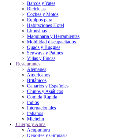
Barcos y Yates
Bicicletas
Coches y Motos
Equipos para:
Habitaciones Hotel
Limusinas
Maquinaria y Herramientas
Mobilidad discapacitados
Quads y Buggies
Segways y Patines
Villas y Fincas
Restaurantes
Alemanes
Americanos
Británicos
Canarios y Españoles
Chinos y Asiáticos
Comida Rápida
Indios
Internacionales
Italianos
Michelín
Cuerpo y Alma
Acupuntura
Deportes y Gimnasia