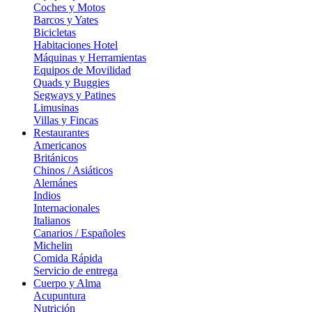
Coches y Motos
Barcos y Yates
Bicicletas
Habitaciones Hotel
Máquinas y Herramientas
Equipos de Movilidad
Quads y Buggies
Segways y Patines
Limusinas
Villas y Fincas
Restaurantes
Americanos
Británicos
Chinos / Asiáticos
Alemánes
Indios
Internacionales
Italianos
Canarios / Españoles
Michelin
Comida Rápida
Servicio de entrega
Cuerpo y Alma
Acupuntura
Nutrición