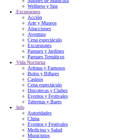
Salones de Manicura
Wellness y Spa
Excursiones
Acción
Arte y Museos
Atracciones
Aventura
Cena espectáculo
Excursiones
Parques y Jardines
Parques Temáticos
Vida Nocturna
Artistas y Famosos
Bolos y Billares
Casinos
Cena espectáculo
Discotecas y Clubes
Eventos y Festivales
Tabernas y Bares
Info
Autoridades
Clima
Eventos y Festivales
Medicina y Salud
Municipios