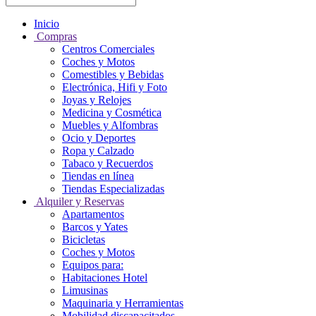
Inicio
Compras
Centros Comerciales
Coches y Motos
Comestibles y Bebidas
Electrónica, Hifi y Foto
Joyas y Relojes
Medicina y Cosmética
Muebles y Alfombras
Ocio y Deportes
Ropa y Calzado
Tabaco y Recuerdos
Tiendas en línea
Tiendas Especializadas
Alquiler y Reservas
Apartamentos
Barcos y Yates
Bicicletas
Coches y Motos
Equipos para:
Habitaciones Hotel
Limusinas
Maquinaria y Herramientas
Mobilidad discapacitados